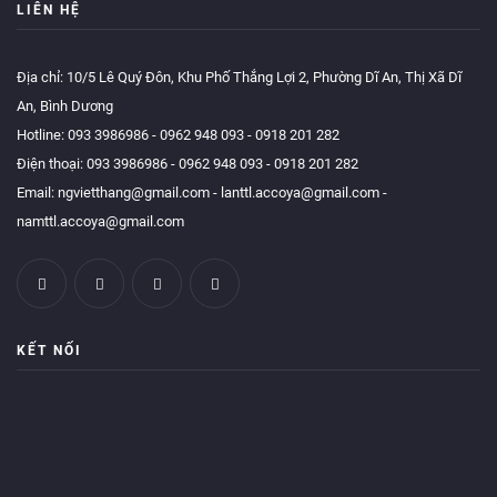
LIÊN HỆ
Địa chỉ: 10/5 Lê Quý Đôn, Khu Phố Thắng Lợi 2, Phường Dĩ An, Thị Xã Dĩ
An, Bình Dương
Hotline:
093 3986986
-
0962 948 093
-
0918 201 282
Điện thoại:
093 3986986
-
0962 948 093
-
0918 201 282
Email:
ngvietthang@gmail.com
-
lanttl.accoya@gmail.com
-
namttl.accoya@gmail.com
KẾT NỐI