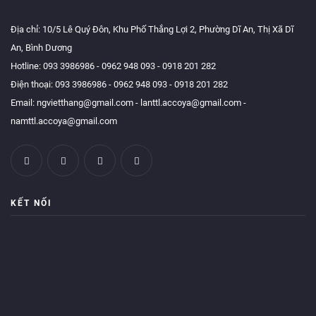
Địa chỉ: 10/5 Lê Quý Đôn, Khu Phố Thắng Lợi 2, Phường Dĩ An, Thị Xã Dĩ
An, Bình Dương
Hotline:
093 3986986
-
0962 948 093
-
0918 201 282
Điện thoại:
093 3986986
-
0962 948 093
-
0918 201 282
Email:
ngvietthang@gmail.com
-
lanttl.accoya@gmail.com
-
namttl.accoya@gmail.com
KẾT NỐI