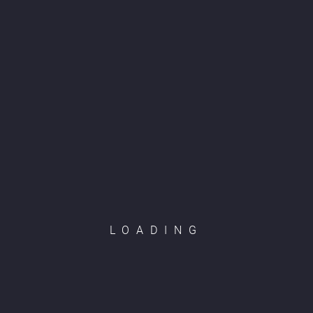
Liên hệ
SẢN PHẨM LIÊN QUAN
Sofa Java 3 chỗ
Sofa Java 2 chỗ
Liên hệ
Liên hệ
LOADING
Ghế Verdon
Ghế bar Tonga
Liên hệ
Liên hệ