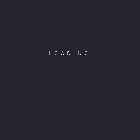
LOADING
Java 2 chỗ
Ghế Verdon
ệ
Liên hệ